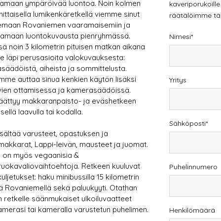
aamaan ympäröivää luontoa. Noin kolmen
kaveriporukoille
mittaisella lumikenkäretkellä viemme sinut
räätälöimme täyde
lemaan Rovaniemen vaaramaisemiin ja
tamaan luontokuvausta pienryhmässä.
Nimesi
ä noin 3 kilometrin pituisen matkan aikana
 läpi perusasioita valokuvauksesta:
äädöistä, aiheista ja sommittelusta.
me auttaa sinua kenkien käytön lisäksi
Yritys
vien ottamisessa ja kamerasäädöissä.
päättyy makkaranpaisto- ja eväshetkeen
sellä laavulla tai kodalla.
Sähköposti
isältää varusteet, opastuksen ja
makkarat, Lappi-leivän, mausteet ja juomat.
la on myös
vegaanisia &
ruokavaliovaihtoehtoja. Retkeen kuuluvat
Puhelinnumero
 kuljetukset: haku minibussilla 15 kilometrin
ä Rovaniemellä sekä paluukyyti. Otathan
retkelle säänmukaiset ulkoiluvaatteet
merasi tai kameralla varustetun puhelimen.
Henkilömäärä