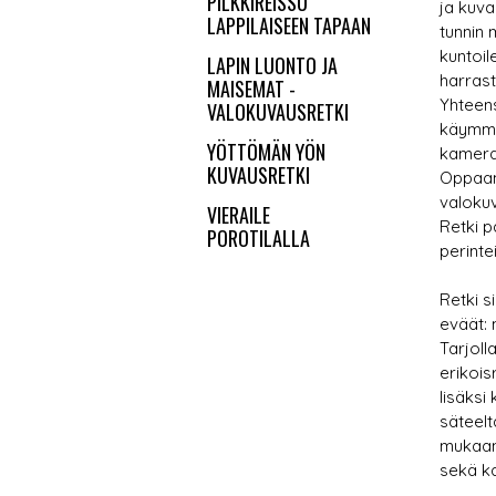
PILKKIREISSU
ja kuv
LAPPILAISEEN TAPAAN
tunnin 
kuntoi
LAPIN LUONTO JA
harras
MAISEMAT -
Yhteens
VALOKUVAUSRETKI
käymme
YÖTTÖMÄN YÖN
kameras
KUVAUSRETKI
Oppaam
valoku
VIERAILE
Retki 
POROTILALLA
perintei
Retki s
eväät: 
Tarjol
erikois
lisäksi
säteelt
mukaan 
sekä ka