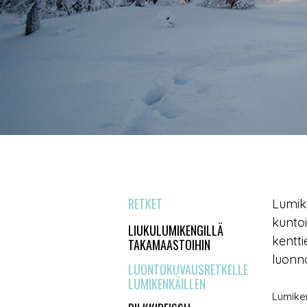
RETKET
Lumik
kuntoi
LIUKULUMIKENGILLÄ
kentti
TAKAMAASTOIHIN
luonn
LUONTOKUVAUSRETKELLE
LUMIKENKÄILLEN
Lumiken