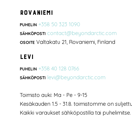
Rovaniemi
+358 50 323 1090
PUHELIN
contact@beyondarctic.com
SÄHKÖPOSTI
Valtakatu 21, Rovaniemi, Finland
OSOITE
Levi
+358 40 128 0766
PUHELIN
levi@beyondarctic.com
SÄHKÖPOSTI
Toimisto auki: Ma - Pe - 9-15
Kesäkauden 1.5 - 31.8. toimistomme on suljettu
Kaikki varaukset sähköpostilla tai puhelimitse.