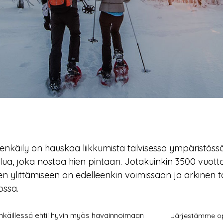
enkäily on hauskaa liikkumista talvisessa ympäristös
lua, joka nostaa hien pintaan. Jotakuinkin 3500 vuotta
en ylittämiseen on edelleenkin voimissaan ja arkinen ta
ossa.
käillessä ehtii hyvin myös havainnoimaan
Järjestämme opa