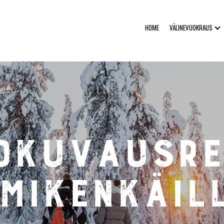
HOME
VÄLINEVUOKRAUS
okuvausre
mikenkäil