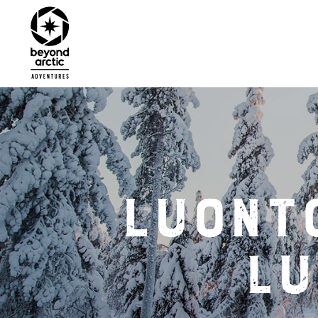
Luont
lu