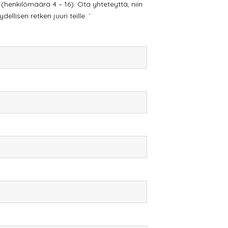
 (henkilömäärä 4 – 16). Ota yhteteyttä, niin
llisen retken juuri teille. ´