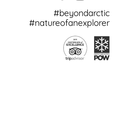
#beyondarctic
#natureofanexplorer