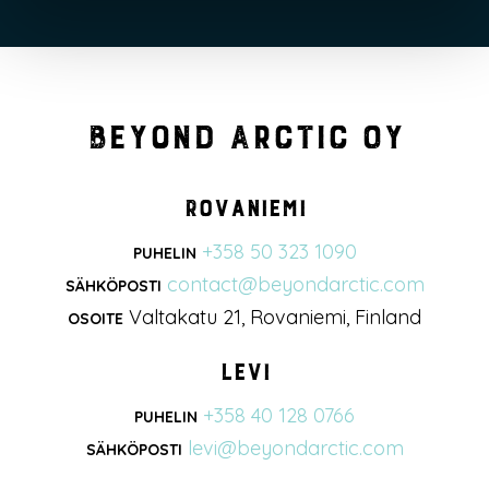
Beyond Arctic Oy
Rovaniemi
+358 50 323 1090
PUHELIN
contact@beyondarctic.com
SÄHKÖPOSTI
Valtakatu 21, Rovaniemi, Finland
OSOITE
Levi
+358 40 128 0766
PUHELIN
levi@beyondarctic.com
SÄHKÖPOSTI