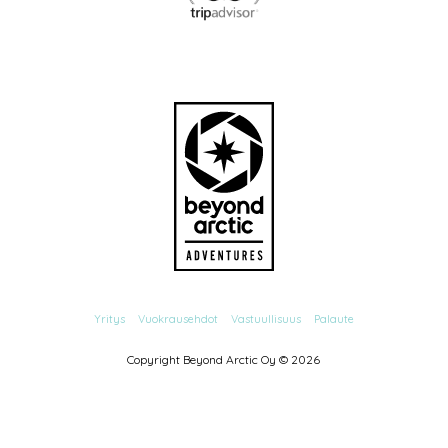
Yritys
Vuokrausehdot
Vastuullisuus
Palaute
Copyright Beyond Arctic Oy ©
2026