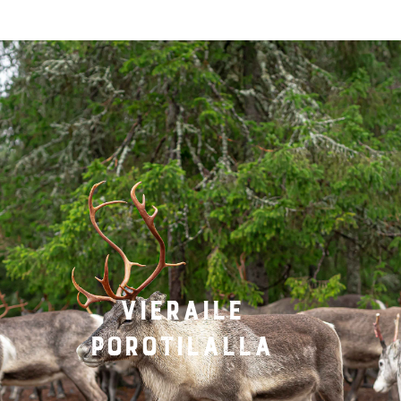
vieraile
porotilalla