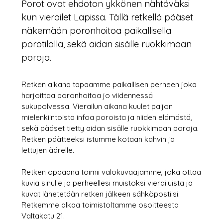
Porot ovat ehdoton ykkönen nähtäväksi
kun vierailet Lapissa. Tällä retkellä pääset
näkemään poronhoitoa paikallisella
porotilalla, sekä aidan sisälle ruokkimaan
poroja.
Retken aikana tapaamme paikallisen perheen joka
harjoittaa poronhoitoa jo viidennessä
sukupolvessa. Vierailun aikana kuulet paljon
mielenkiintoista infoa poroista ja niiden elämästä,
sekä pääset tietty aidan sisälle ruokkimaan poroja.
Retken päätteeksi istumme kotaan kahvin ja
lettujen äärelle.
Retken oppaana toimii valokuvaajamme, joka ottaa
kuvia sinulle ja perheellesi muistoksi vierailuista ja
kuvat lähetetään retken jälkeen sähköpostiisi.
Retkemme alkaa toimistoltamme osoitteesta
Valtakatu 21.