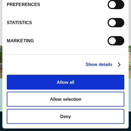
PREFERENCES
115 € /henkilö
Lapset (4-12): 95€
STATISTICS
MARKETING
Show details
Allow all
Allow selection
Deny