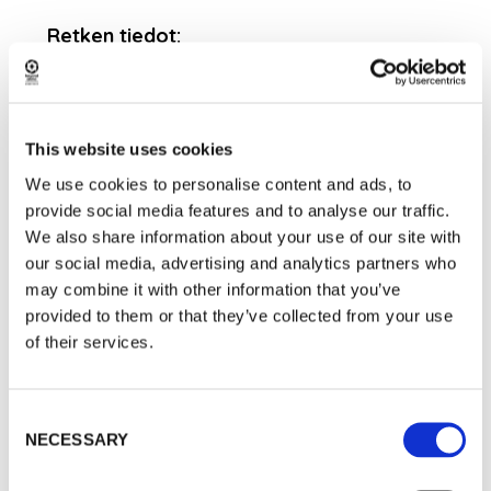
Retken tiedot:
Kesto: 2-2,5 tuntia
Aloitus: 08:15
Järjestetään: Varausten mukaan
Tiimi: max. 8 henkilöä / retki (minimi 2 henkilöä)
This website uses cookies
Saatavilla: 1. kesäkuuta – 30. syyskuuta
We use cookies to personalise content and ads, to
Retkeen sisältyy:
provide social media features and to analyse our traffic.
• Valokuvausopas
We also share information about your use of our site with
• Kahvi tai tee ja nuotio letut
our social media, advertising and analytics partners who
• Haku hotellilta ja palautus hotellille (mikäli
may combine it with other information that you’ve
tarvetta)
provided to them or that they’ve collected from your use
• Liikkuminen minibussilla
of their services.
• Valokuvat reissusta muistoksi
Ota mukaan:
Consent
• Säänmukaiset ulkoiluvaatteet
NECESSARY
Selection
• Kamerasi tai kameralla varustettu puhelin