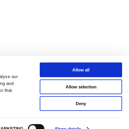
Allow all
alyse our
ing and
Allow selection
r that
Deny
ARKETING
Show details