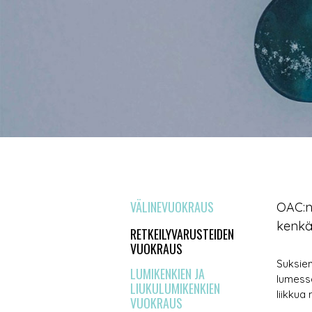
VÄLINEVUOKRAUS
OAC:n 
kenkää
RETKEILYVARUSTEIDEN
VUOKRAUS
Suksie
LUMIKENKIEN JA
lumessa
LIUKULUMIKENKIEN
liikkua
VUOKRAUS