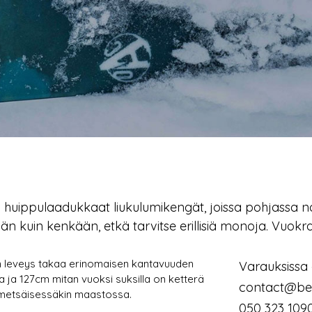
huippulaadukkaat liukulumikengät, joissa pohjassa nou
n kuin kenkään, etkä tarvitse erillisiä monoja. Vuok
n leveys takaa erinomaisen kantavuuden
Varauksissa 
 ja 127cm mitan vuoksi suksilla on ketterä
contact@be
 metsäisessäkin maastossa.
050 323 109