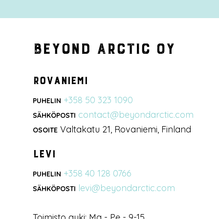
Beyond Arctic Oy
Rovaniemi
+358 50 323 1090
PUHELIN
contact@beyondarctic.com
SÄHKÖPOSTI
Valtakatu 21, Rovaniemi, Finland
OSOITE
Levi
+358 40 128 0766
PUHELIN
levi@beyondarctic.com
SÄHKÖPOSTI
Toimisto auki: Ma - Pe - 9-15