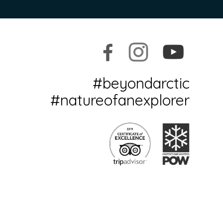
#beyondarctic
#natureofanexplorer