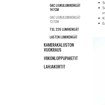
S
OAC LIUKULUMIKENGÄT
S
147CM
m
OAC LIUKULUMIKENGÄT
K
127CM
E
TSL 226 LUMIKENGÄT
LASTEN LUMIKENGÄT
KAMERAKALUSTON
VUOKRAUS
VIIKONLOPPUPAKETIT
LAHJAKORTIT