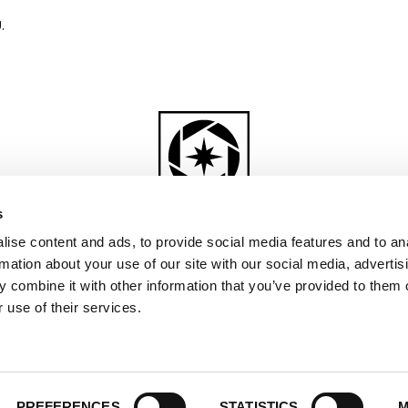
.
s
ise content and ads, to provide social media features and to an
rmation about your use of our site with our social media, advertis
 combine it with other information that you’ve provided to them o
Yritys
Vuokrausehdot
Vastuullisuus
Palaute
 use of their services.
Copyright Beyond Arctic Oy ©
2026
PREFERENCES
STATISTICS
M