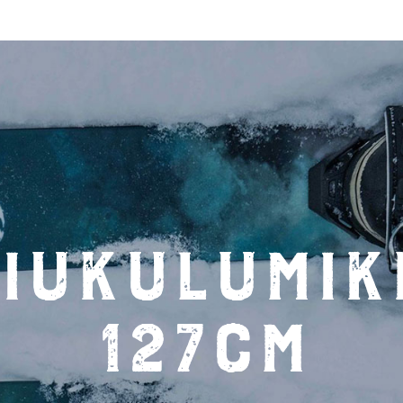
Liukulumik
127cm