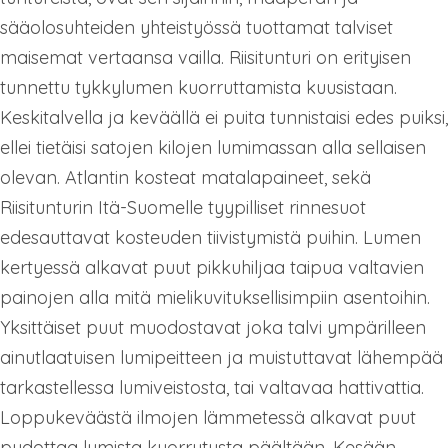
sääolosuhteiden yhteistyössä tuottamat talviset
maisemat vertaansa vailla. Riisitunturi on erityisen
tunnettu tykkylumen kuorruttamista kuusistaan.
Keskitalvella ja keväällä ei puita tunnistaisi edes puiksi,
ellei tietäisi satojen kilojen lumimassan alla sellaisen
olevan. Atlantin kosteat matalapaineet, sekä
Riisitunturin Itä-Suomelle tyypilliset rinnesuot
edesauttavat kosteuden tiivistymistä puihin. Lumen
kertyessä alkavat puut pikkuhiljaa taipua valtavien
painojen alla mitä mielikuvituksellisimpiin asentoihin.
Yksittäiset puut muodostavat joka talvi ympärilleen
ainutlaatuisen lumipeitteen ja muistuttavat lähempää
tarkastellessa lumiveistosta, tai valtavaa hattivattia.
Loppukeväästä ilmojen lämmetessä alkavat puut
pudottaa lumista kuorrutusta päältään. Kesään