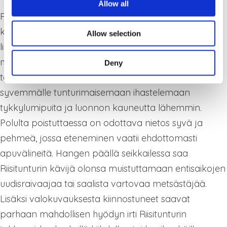
Allow all
Riisitunturin lumiolosuhteisiin ja tunturin valloitukseen
kannattaa ehdottomasti varautua lumikengillä, tai
Allow selection
liukulumikengillä. Vaikka reitistö onkin merkitty ja
mahdollisesti lyhimmän rengasreitin polku hyvin
Deny
tallattu, on enemmän kuin suotavaa sukeltaa
syvemmälle tunturimaisemaan ihastelemaan
tykkylumipuita ja luonnon kauneutta lähemmin.
Polulta poistuttaessa on odottava nietos syvä ja
pehmeä, jossa eteneminen vaatii ehdottomasti
apuvälineitä. Hangen päällä seikkailessa saa
Riisitunturin kävijä olonsa muistuttamaan entisaikojen
uudisraivaajaa tai saalista vartovaa metsästäjää.
Lisäksi valokuvauksesta kiinnostuneet saavat
parhaan mahdollisen hyödyn irti Riisitunturin