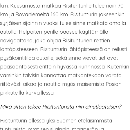
km. Kuusamosta matkaa Riisitunturille tulee noin 70
km ja Rovaniemeltä 160 km. Riisitunturin jokseenkin
syrjäisen sijainnin vuoksi tulee sinne matkata omalla
autolla. Helpoiten perille pääsee käyttämällä
navigaattoria, joka ohjaa Riisitunturien reittien
lähtöpisteeseen. Riisitunturin lähtöpisteessä on reilusti
pysäköintitilaa autoille, sekä sinne vievät tiet ovat
pääsääntöisesti erittäin hyvässä kunnnossa. Kuitenkin
varsinkin talvisin kannattaa matkantekoon varata
riittävästi aikaa ja nauttia myös maisemista Posion
pikkuteillä kurvaillessa.
Mikä sitten tekee Riisitunturista niin ainutlaatuisen?
Riisitunturin ollessa yksi Suomen eteläisimmistä
tuntureista, ovat sen sijainnin, maaperän ja