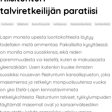
talviretkeilijän paratiisi
riisitunturi
tykkylumi
kansallispuisto
valokuvaus
liukulumikenkäily
lumikenkäily
Lapin monista upeista luontokohteista löytyy
todellakin mistä ammentaa. Paikallisilta kysyttäessä
on monilla oma suosikkinsa, eikä niiden
paremmuudesta voi kiistellä, kuten ei makuasioista
yleensäkään. Usein kuitenkin kuulee ihmisten
suosikiksi nousevan Riisitunturin kansallispuiston, joka
maisemiensa ja retkeilyn monipuolisuutensa vuoksi
on yksi Etelä-Lapin kiinnostavimmista
retkeilykohteista. Riisitunturin talviset, tykkylumipuiden
täyttämät maisemat ovat jo kansainvälisestikin