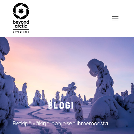
Blogi
Retkipäiväkirja pohjoisen ihmemaasta