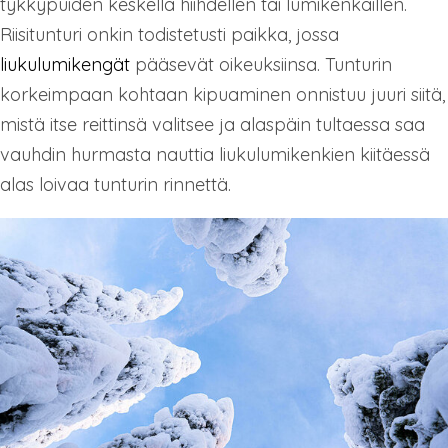
tykkypuiden keskellä hiihdellen tai lumikenkäillen.
Riisitunturi onkin todistetusti paikka, jossa
liukulumikengät
pääsevät oikeuksiinsa. Tunturin
korkeimpaan kohtaan kipuaminen onnistuu juuri siitä,
mistä itse reittinsä valitsee ja alaspäin tultaessa saa
vauhdin hurmasta nauttia liukulumikenkien kiitäessä
alas loivaa tunturin rinnettä.