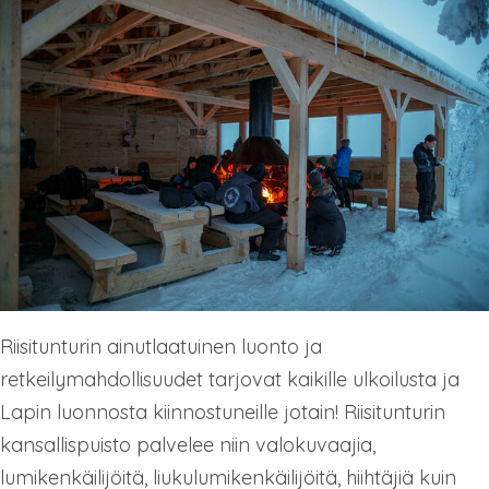
Riisitunturin ainutlaatuinen luonto ja
retkeilymahdollisuudet tarjovat kaikille ulkoilusta ja
Lapin luonnosta kiinnostuneille jotain! Riisitunturin
kansallispuisto palvelee niin valokuvaajia,
lumikenkäilijöitä, liukulumikenkäilijöitä, hiihtäjiä kuin