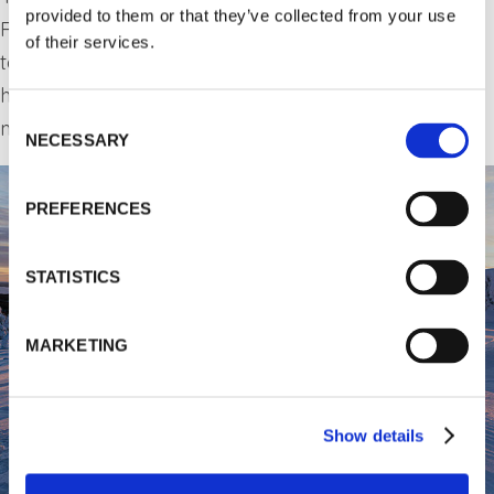
provided to them or that they’ve collected from your use
Riisitunturin parhaat ominaisuudet näköaloillaan ja
of their services.
taukotuvillaan. Riisin Rääpäsy on reittikuvaukseltaan
helppo ja reitti on merkitty väritetyillä tolpilla
Consent
maastoon.
NECESSARY
Selection
PREFERENCES
STATISTICS
MARKETING
Show details