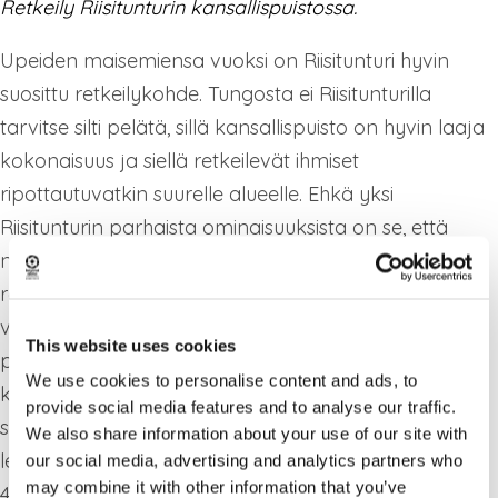
Retkeily Riisitunturin kansallispuistossa.
Upeiden maisemiensa vuoksi on Riisitunturi hyvin
suosittu retkeilykohde. Tungosta ei Riisitunturilla
tarvitse silti pelätä, sillä kansallispuisto on hyvin laaja
kokonaisuus ja siellä retkeilevät ihmiset
ripottautuvatkin suurelle alueelle. Ehkä yksi
Riisitunturin parhaista ominaisuuksista on se, että
näistä surrealistisista maisemista nauttiakseen ei
retkeilijän tarvitse olla kokenut eränkävijä, tai
vannoutunut rinkka selässä patikoija. Riisitunturista
This website uses cookies
pääsevät nauttimaan kaikki, joille pelkkä luonnossa
We use cookies to personalise content and ads, to
kävely on ominaista ja Riisitunturi toivottaakin
provide social media features and to analyse our traffic.
seikkailuun tervetulleeksi niin lapsiperheet, kuin
We also share information about your use of our site with
lemmikitkin. Lyhyimmillään autolta kävellen tehtävä
our social media, advertising and analytics partners who
may combine it with other information that you’ve
4,3 km rengasreitti Riisin Rääpäsy kattaa kaikki