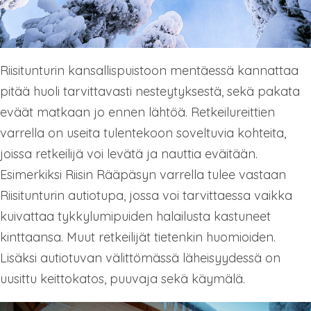
Riisitunturin kansallispuistoon mentäessä kannattaa
pitää huoli tarvittavasti nesteytyksestä, sekä pakata
eväät matkaan jo ennen lähtöä. Retkeilureittien
varrella on useita tulentekoon soveltuvia kohteita,
joissa retkeilijä voi levätä ja nauttia eväitään.
Esimerkiksi Riisin Rääpäsyn varrella tulee vastaan
Riisitunturin autiotupa, jossa voi tarvittaessa vaikka
kuivattaa tykkylumipuiden halailusta kastuneet
kinttaansa. Muut retkeilijät tietenkin huomioiden.
Lisäksi autiotuvan välittömässä läheisyydessä on
uusittu keittokatos, puuvaja sekä käymälä.