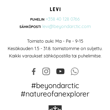
Levi
+358 40 128 0766
PUHELIN
levi@beyondarctic.com
SÄHKÖPOSTI
Toimisto auki: Ma - Pe - 9-15
Kesäkauden 1.5 - 31.8. toimistomme on suljettu.
Kaikki varaukset sähköpostilla tai puhelimitse.
#beyondarctic
#natureofanexplorer