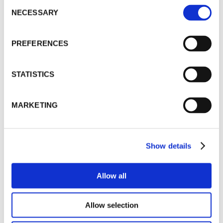
Consent
DJI Mavic Mini 3
Pro
NECESSARY
Selection
Alkaen 40.00 €
PREFERENCES
STATISTICS
MARKETING
Show details
Canon 70D
järjestelmäkamera
Allow all
Alkaen 39.00 €
Allow selection