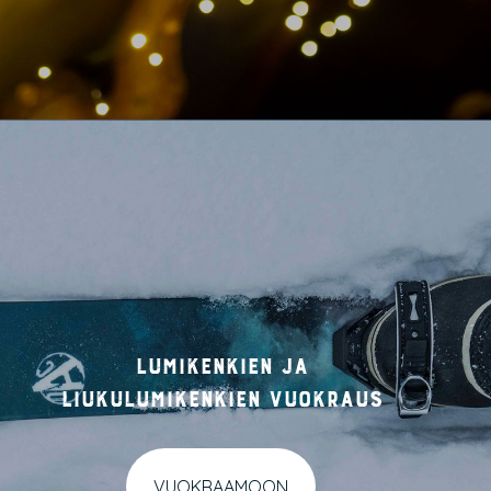
Lumikenkien ja
liukulumikenkien vuokraus
VUOKRAAMOON