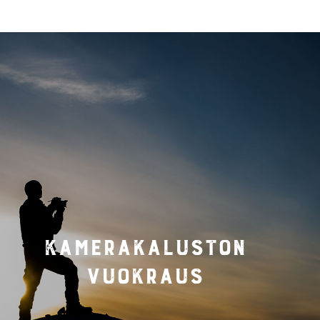
Kamerakaluston
vuokraus