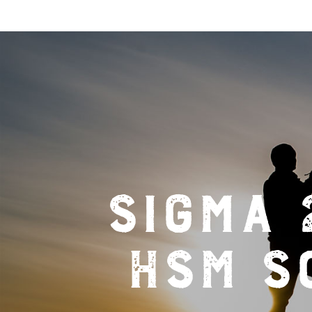
Sigma 
HSM So