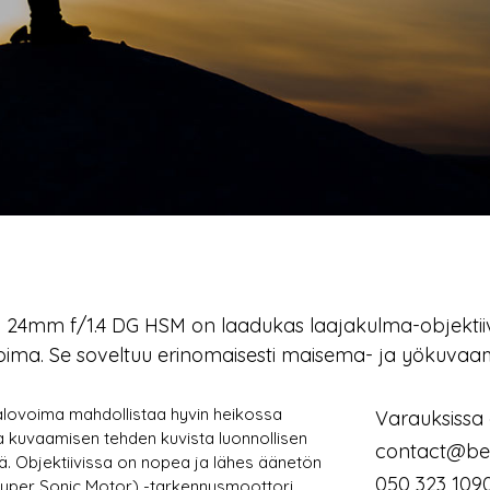
 24mm f/1.4 DG HSM on laadukas laajakulma-objektiivi,
oima. Se soveltuu erinomaisesti maisema- ja yökuvaa
alovoima mahdollistaa hyvin heikossa
Varauksissa 
 kuvaamisen tehden kuvista luonnollisen
contact@be
ä. Objektiivissa on nopea ja lähes äänetön
050 323 109
yper Sonic Motor) -tarkennusmoottori.