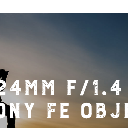
24MM f/1.4
ny FE obj