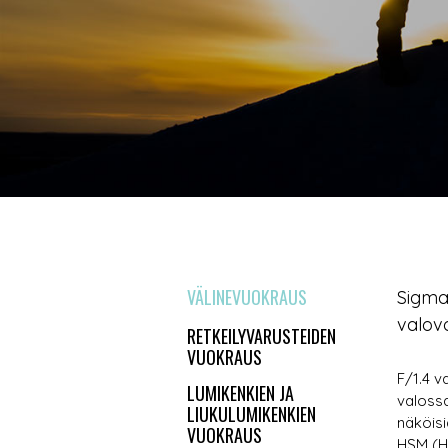
VÄLINEVUOKRAUS
Sigma
valov
RETKEILYVARUSTEIDEN
VUOKRAUS
F/1.4 v
LUMIKENKIEN JA
valossa
LIUKULUMIKENKIEN
näköisi
VUOKRAUS
HSM (H