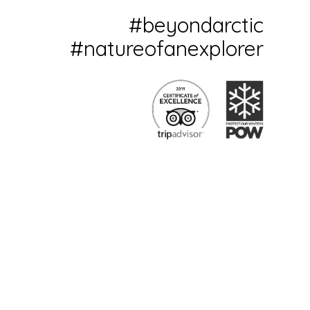
#beyondarctic
#natureofanexplorer