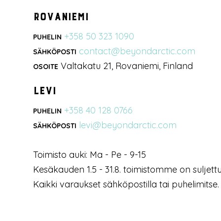
Rovaniemi
+358 50 323 1090
PUHELIN
contact@beyondarctic.com
SÄHKÖPOSTI
Valtakatu 21, Rovaniemi, Finland
OSOITE
Levi
+358 40 128 0766
PUHELIN
levi@beyondarctic.com
SÄHKÖPOSTI
Toimisto auki: Ma - Pe - 9-15
Kesäkauden 1.5 - 31.8. toimistomme on suljettu
Kaikki varaukset sähköpostilla tai puhelimitse.